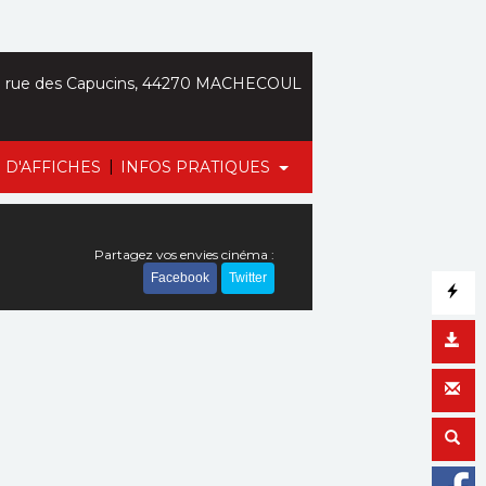
 rue des Capucins, 44270 MACHECOUL
|
 D'AFFICHES
INFOS PRATIQUES
Partagez vos envies cinéma :
Facebook
Twitter