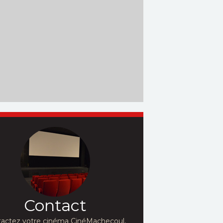
Contact
actez votre cinéma CinéMachecoul,