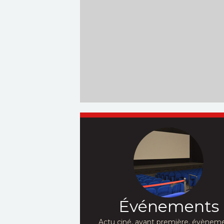
Événements
Actu ciné, avant première, évèneme