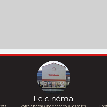
Le cinéma
nts,
Votre cinéma CinéMachecoul, les salles,
Cont