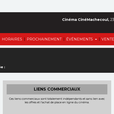
Cinéma CinéMachecoul,
23
|
|
|
|
HORAIRES
PROCHAINEMENT
ÉVÉNEMENTS
VENTE
e :
LIENS COMMERCIAUX
Ces liens commerciaux sont totalement indépendants et sans lien avec
les offres et l'achat de place en ligne du cinéma.