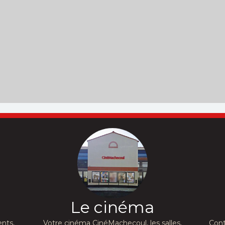
Le cinéma
nts,
Votre cinéma CinéMachecoul, les salles,
Cont