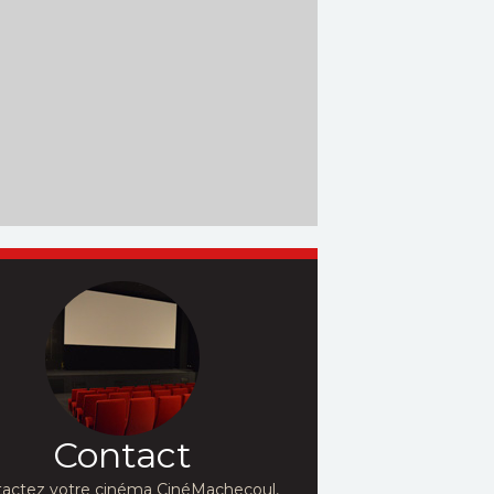
Contact
actez votre cinéma CinéMachecoul,