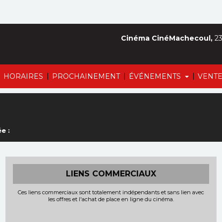
Cinéma CinéMachecoul,
23
|
|
|
|
HORAIRES
PROCHAINEMENT
ÉVÉNEMENTS
VENTE
e :
LIENS COMMERCIAUX
Ces liens commerciaux sont totalement indépendants et sans lien avec
les offres et l'achat de place en ligne du cinéma.