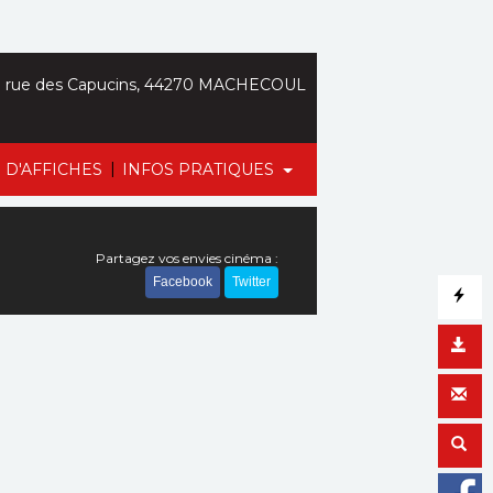
 rue des Capucins, 44270 MACHECOUL
|
 D'AFFICHES
INFOS PRATIQUES
Partagez vos envies cinéma :
Facebook
Twitter