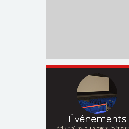
Événements
Actu ciné, avant première, évèneme