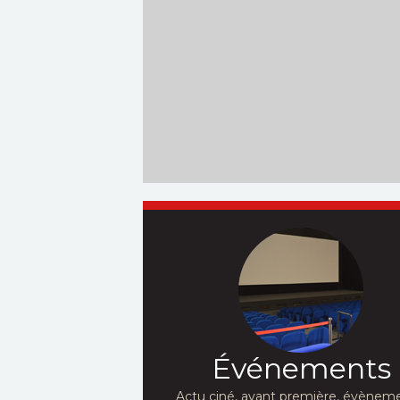
Événements
Actu ciné, avant première, évèneme