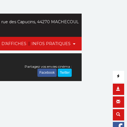
 rue des Capucins, 44270 MACHECOUL
|
 D'AFFICHES
INFOS PRATIQUES
Partagez vos envies cinéma :
Facebook
Twitter