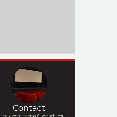
Contact
actez votre cinéma CinéMachecoul,