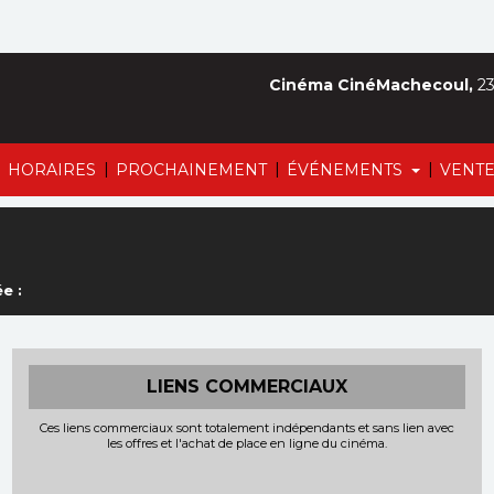
Cinéma CinéMachecoul,
23
|
|
|
|
HORAIRES
PROCHAINEMENT
ÉVÉNEMENTS
VENTE
e :
LIENS COMMERCIAUX
Ces liens commerciaux sont totalement indépendants et sans lien avec
les offres et l'achat de place en ligne du cinéma.