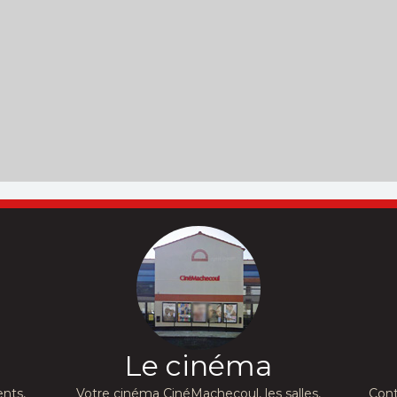
Le cinéma
nts,
Votre cinéma CinéMachecoul, les salles,
Cont