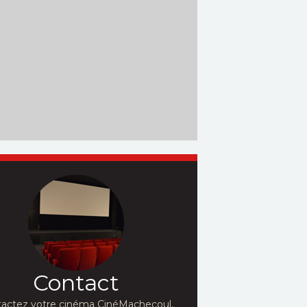
Contact
actez votre cinéma CinéMachecoul,