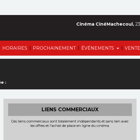
Cinéma CinéMachecoul,
23
|
|
|
|
HORAIRES
PROCHAINEMENT
ÉVÉNEMENTS
VENTE
e :
LIENS COMMERCIAUX
Ces liens commerciaux sont totalement indépendants et sans lien avec
les offres et l'achat de place en ligne du cinéma.