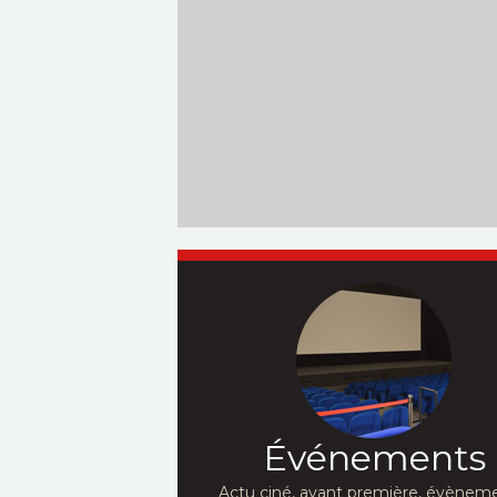
Événements
Actu ciné, avant première, évèneme