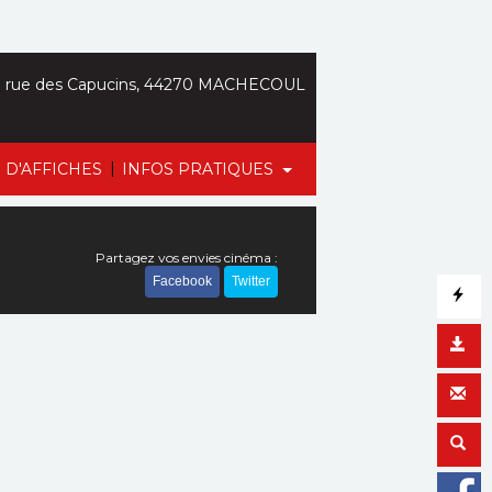
 rue des Capucins, 44270 MACHECOUL
|
 D'AFFICHES
INFOS PRATIQUES
Partagez vos envies cinéma :
Facebook
Twitter