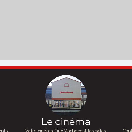
Le cinéma
nts,
Votre cinéma CinéMachecoul, les salles,
Cont