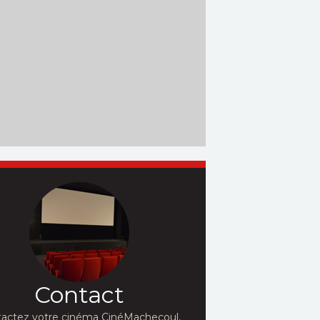
Contact
actez votre cinéma CinéMachecoul,