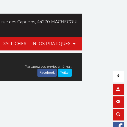
 rue des Capucins, 44270 MACHECOUL
|
 D'AFFICHES
INFOS PRATIQUES
Partagez vos envies cinéma :
Facebook
Twitter