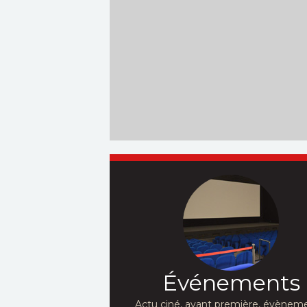
Événements
Actu ciné, avant première, évèneme