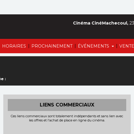
Cinéma CinéMachecoul,
23
|
|
|
|
HORAIRES
PROCHAINEMENT
ÉVÉNEMENTS
VENTE
e :
LIENS COMMERCIAUX
Ces liens commerciaux sont totalement indépendants et sans lien avec
les offres et l'achat de place en ligne du cinéma.