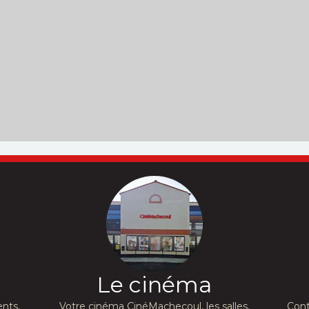
Le cinéma
nts,
Votre cinéma CinéMachecoul, les salles,
Cont