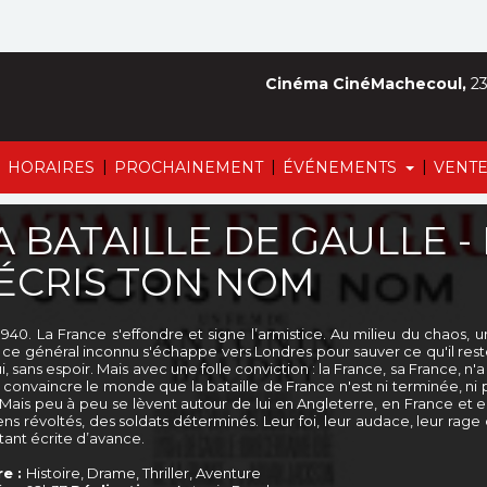
Cinéma CinéMachecoul,
23
|
|
|
|
HORAIRES
PROCHAINEMENT
ÉVÉNEMENTS
VENTE
A BATAILLE DE GAULLE - P
'ÉCRIS TON NOM
 1940. La France s'effondre et signe l’armistice. Au milieu du chaos
, ce général inconnu s'échappe vers Londres pour sauver ce qu'il reste
, sans espoir. Mais avec une folle conviction : la France, sa France, n'
: convaincre le monde que la bataille de France n'est ni terminée, ni p
. Mais peu à peu se lèvent autour de lui en Angleterre, en France et e
ns révoltés, des soldats déterminés. Leur foi, leur audace, leur rage d
tant écrite d’avance.
e :
Histoire, Drame, Thriller, Aventure