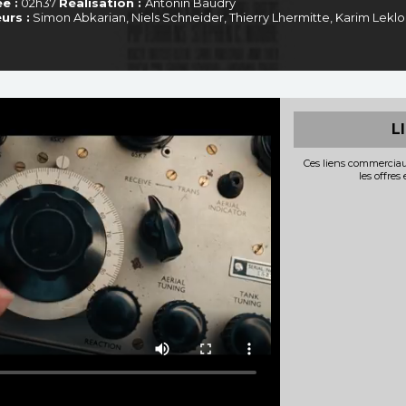
e :
02h37
Réalisation :
Antonin Baudry
urs :
Simon Abkarian, Niels Schneider, Thierry Lhermitte, Karim Lekl
L
Ces liens commerciau
les offres