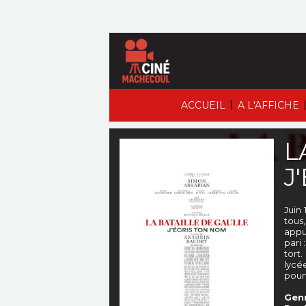
|
ACCUEIL
A L'AFFICHE
L
J
Juin
tous
appui
pari 
tort
lycée
pour
Genr