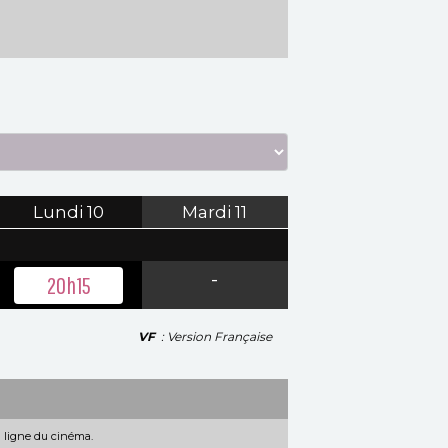
Lundi
10
Mardi
11
-
20h15
VF
: Version Française
n ligne du cinéma.