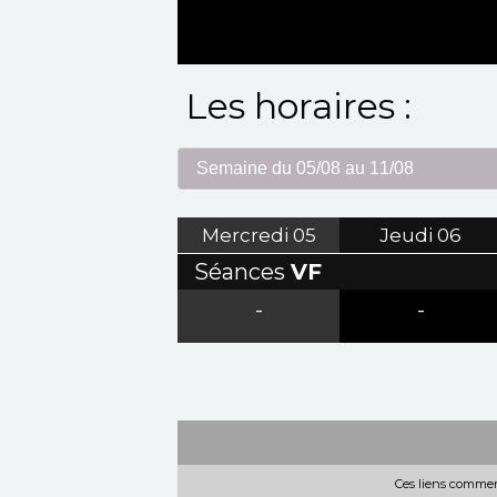
Les horaires :
Mercredi
05
Jeudi
06
Séances
VF
-
-
Ces liens commerc