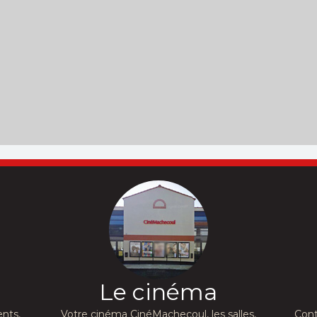
Le cinéma
nts,
Votre cinéma CinéMachecoul, les salles,
Cont