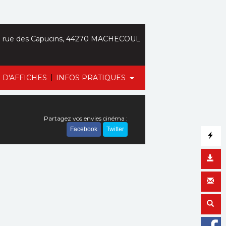
 rue des Capucins, 44270 MACHECOUL
|
 D'AFFICHES
INFOS PRATIQUES
Partagez vos envies cinéma :
Facebook
Twitter