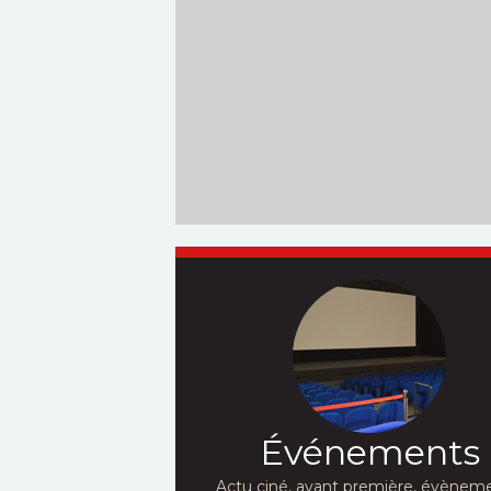
Événements
Actu ciné, avant première, évèneme