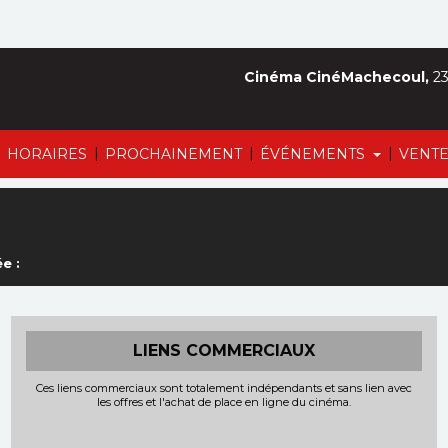
Cinéma CinéMachecoul,
23
|
|
|
|
HORAIRES
PROCHAINEMENT
ÉVÉNEMENTS
VENTE
e :
LIENS COMMERCIAUX
Ces liens commerciaux sont totalement indépendants et sans lien avec
les offres et l'achat de place en ligne du cinéma.