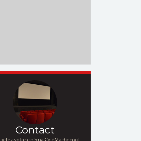
Contact
actez votre cinéma CinéMachecoul,